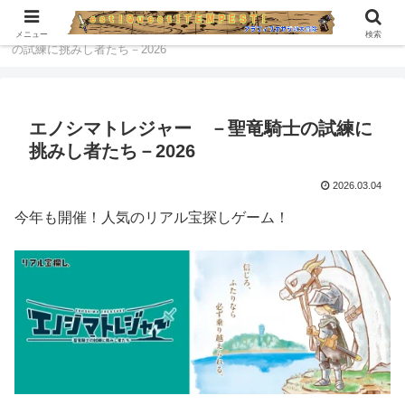
ホーム
江ノ島ナビ
エノシマトレジャー －聖竜騎士
メニュー
検索
の試練に挑みし者たち－2026
エノシマトレジャー －聖竜騎士の試練に
挑みし者たち－2026
2026.03.04
今年も開催！人気のリアル宝探しゲーム！