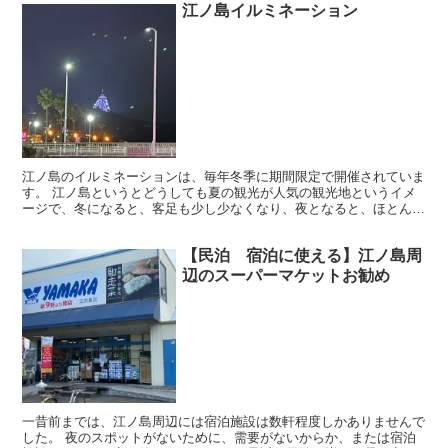
江ノ島イルミネーション
江ノ島のイルミネーションは、毎年冬季に期間限定で開催されていま
す。 江ノ島というとどうしても夏の観光が人気の観光地というイメ
ージで、冬になると、客足も少し少なくなり、夜となると、ほとんど
人は歩いていません。真夏の夜とは大違い。 そんな、寂しい夜をイ
ルミネーションで飾りることで、ここ数年は冬でも人気の観光地とな
【民泊 宿泊に使える】江ノ島周
りました。 イルミネーションは、江ノ島だけでなく周辺の各所に設
置されています
辺のスーパーマケットお勧め
一昔前までは、江ノ島周辺には宿泊施設は数軒程度しかありませんで
した。 夜のスポットがないために、需要がないからか、または宿泊