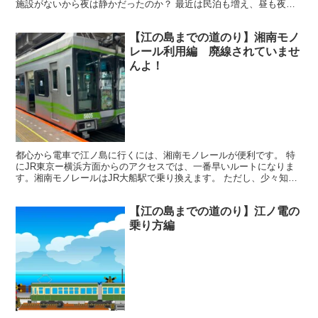
施設がないから夜は静かだったのか？ 最近は民泊も増え、昼も夜も
観光客で溢れている江ノ島界隈です。 民泊でスーパーマー...
【江の島までの道のり】湘南モノ
レール利用編 廃線されていませ
んよ！
都心から電車で江ノ島に行くには、湘南モノレールが便利です。 特
にJR東京ー横浜方面からのアクセスでは、一番早いルートになりま
す。湘南モノレールはJR大船駅で乗り換えます。 ただし、少々知名
度が低く、あまり知られていない路線のため、初めて利用する人には
スムーズに行き着けない場合があります。
【江の島までの道のり】江ノ電の
乗り方編