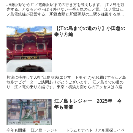
JR藤沢駅から江ノ電藤沢駅までの行き方を説明します。 江ノ島を観
光する。となるとやっぱり外せない一番人気の江ノ電。 江ノ電は江
ノ島電鉄線が経営する、JR鎌倉駅とJR藤沢駅の二駅を往復する単線
電車です 片道37分（実際は40分くらい）を、のんびり、海沿いや街
中を走行する素敵な電車です。
【江の島までの道のり】小田急の
乗り方編
片瀬に移住して30年“江島朋逸(エジマ トモイツ)がお届けする江ノ島
散歩ナビゲーターご訪問ありがとうございます。 江ノ島までの道の
り 江ノ電の乗り方編です。東京・横浜方面からのアクセスは３路線
中最速。 小田急線の特徴は、江ノ島へのアクセス３路線中最速であ
る点です。 また、新宿方面からはロマンスカーもあるので、旅行気
江ノ島トレジャー 2025年 今
分で、江ノ島散歩も楽しめます。
年も開催
今年も開催 江ノ島トレジャー トラムとナハト リアル宝探しイベ