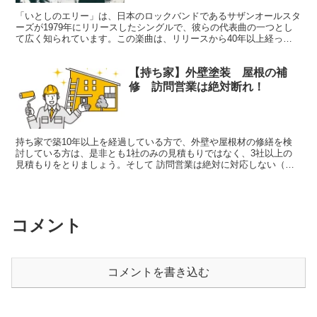
「いとしのエリー」は、日本のロックバンドであるサザンオールスタ
ーズが1979年にリリースしたシングルで、彼らの代表曲の一つとし
て広く知られています。この楽曲は、リリースから40年以上経った
今でも多くの人々に愛され続けており、日本の音楽史において重要な
位置を占めています。ここでは、「いとしのエリー」にまつわるエピ
【持ち家】外壁塗装 屋根の補
ソードやその背景について詳しく解説します。
修 訪問営業は絶対断れ！
持ち家で築10年以上を経過している方で、外壁や屋根材の修繕を検
討している方は、是非とも1社のみの見積もりではなく、3社以上の
見積もりをとりましょう。そして 訪問営業は絶対に対応しない（対
応してもすぐ注文しない）。見積もり内容で不明な点は営業マンが困
るくらい質問する。 工法や材料の知識を身につける（営業マンから
聞いた内容をネットなどで復讐する）。 営業マンにめんどくさい客
だなあ、と思わせる。相場観を、理解する。自分の求める金額と工事
コメント
内容（目標）を設定しできるかぎりそれに近づけるよう交渉する。
コメントを書き込む