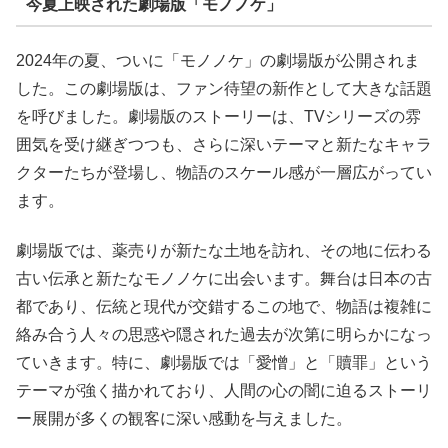
今夏上映された劇場版「モノノケ」
2024年の夏、ついに「モノノケ」の劇場版が公開されま
した。この劇場版は、ファン待望の新作として大きな話題
を呼びました。劇場版のストーリーは、TVシリーズの雰
囲気を受け継ぎつつも、さらに深いテーマと新たなキャラ
クターたちが登場し、物語のスケール感が一層広がってい
ます。
劇場版では、薬売りが新たな土地を訪れ、その地に伝わる
古い伝承と新たなモノノケに出会います。舞台は日本の古
都であり、伝統と現代が交錯するこの地で、物語は複雑に
絡み合う人々の思惑や隠された過去が次第に明らかになっ
ていきます。特に、劇場版では「愛憎」と「贖罪」という
テーマが強く描かれており、人間の心の闇に迫るストーリ
ー展開が多くの観客に深い感動を与えました。